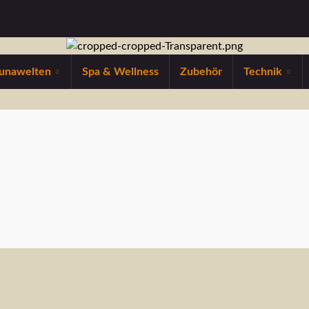
unawelten
Spa & Wellness
Zubehör
Technik