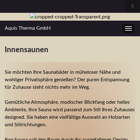
Such
Search for:
Aquis Therma GmbH
Navi
Innensaunen
Sie möchten Ihre Saunabäder in müheloser Nähe und
wohliger Privatsphäre genießen? Der puren Entspannung
für Zuhause steht nichts mehr im Weg.
Gemütliche Atmosphäre, modischer Blickfang oder helles
Ambiente, Ihre Sauna wird passend zum Stil Ihres Zuhauses
designed. Sie haben eine vielfältige Auswahl an Holzarten
und Stilrichtungen.
Ihre Sauna soll den Raum durch Ihr ausgefallenes Design